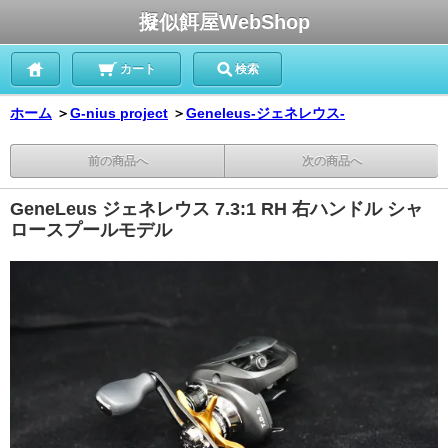
擬似餌屋WebShop
カート
検索
ホーム
＞
G-nius project
＞
Geneleus-ジェネレウス-
前の商品へ
次の商品へ
GeneLeus ジェネレウス 7.3:1 RH 右ハンドル シャ
ロースプールモデル