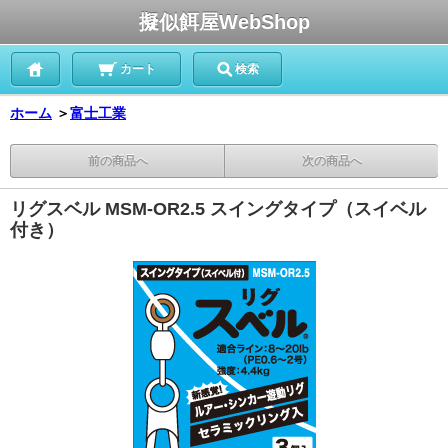
擬似餌屋WebShop
カート
検索
ホーム
＞
富士工業
前の商品へ
次の商品へ
リグスベル MSM-OR2.5 スイングタイプ（スイベル
付き）