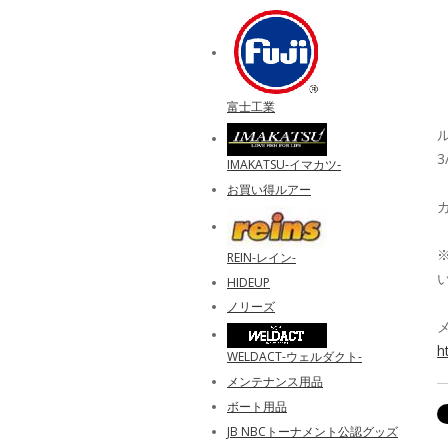
富士工業
3
IMAKATSU‐イマカツ‐
お買い得ルアー
REIN-レイン-
HIDEUP
ノリーズ
h
WELDACT-ウェルダクト-
メンテナンス用品
ボート用品
JB NBCトーナメント公認グッズ