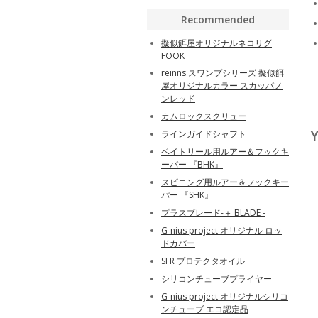
Recommended
擬似餌屋オリジナルネコリグ
FOOK
reinns スワンプシリーズ 擬似餌
屋オリジナルカラー スカッパノ
ンレッド
カムロックスクリュー
Y
ラインガイドシャフト
ベイトリール用ルアー＆フックキ
ーパー 『BHK』
スピニング用ルアー＆フックキー
パー 『SHK』
プラスブレード-＋ BLADE -
G-nius project オリジナル ロッ
ドカバー
SFR プロテクタオイル
シリコンチューブプライヤー
G-nius project オリジナルシリコ
ンチューブ エコ認定品