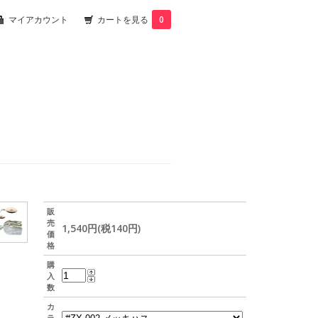
マイアカウント
カートを見る
0
販
売
1,540円(税140円)
価
格
購
入
数
カ
ラ