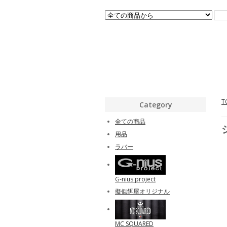
T
Category
全ての商品
用品
ラバー
G-nius project
擬似餌屋オリジナル
MC SQUARED