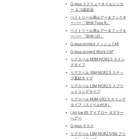
G-nius スクリューネイルシンカ
ー エコ認定品
ベイトリール用ルアー＆フックキ
ーパー 『BHK Type R』
ベイトリール用ルアー＆フックキ
ーパー 『BHK UD』
G-nius project メッシュ CAP
G-nius project Work CAP
リグスベル MSM-NOR2.5 スイン
グタイプ
リグスベル SSM-NOR2.5 スナッ
プ直結タイプ
リグスベル LSM-NOR2.5 スプリ
ットリングタイプ
リグスベル MSM-OR2.5 スイング
タイプ（スイベル付き）
i Arrow 65 アイアロー ダズラー
ヘアー
G-nius マスク
リグスベル LSM-NOR2.5/SN フリ