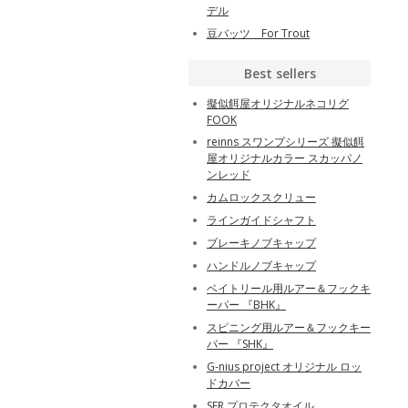
デル
豆バッツ For Trout
Best sellers
擬似餌屋オリジナルネコリグ
FOOK
reinns スワンプシリーズ 擬似餌
屋オリジナルカラー スカッパノ
ンレッド
カムロックスクリュー
ラインガイドシャフト
ブレーキノブキャップ
ハンドルノブキャップ
ベイトリール用ルアー＆フックキ
ーパー 『BHK』
スピニング用ルアー＆フックキー
パー 『SHK』
G-nius project オリジナル ロッ
ドカバー
SFR プロテクタオイル