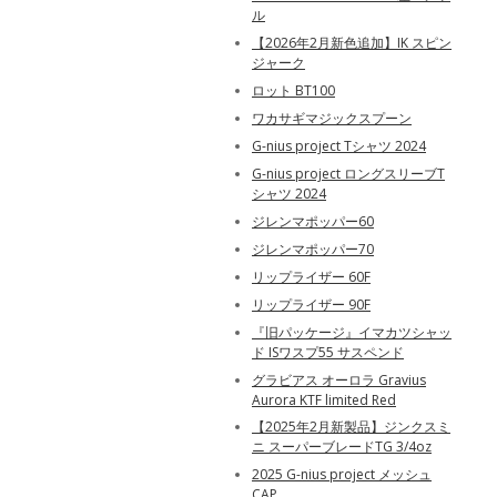
ル
【2026年2月新色追加】IK スピン
ジャーク
ロット BT100
ワカサギマジックスプーン
G-nius project Tシャツ 2024
G-nius project ロングスリーブT
シャツ 2024
ジレンマポッパー60
ジレンマポッパー70
リップライザー 60F
リップライザー 90F
『旧パッケージ』イマカツシャッ
ド ISワスプ55 サスペンド
グラビアス オーロラ Gravius
Aurora KTF limited Red
【2025年2月新製品】ジンクスミ
ニ スーパーブレードTG 3/4oz
2025 G-nius project メッシュ
CAP