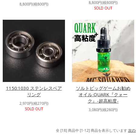
8,800円(税800円)
8,800円(税800円)
SOLD OUT
1150:1030 ステンレスベア
ソルトビッグゲームお勧め
リング
オイル QUARK『クォー
ク』-超高粘度-
2,970円(税270円)
SOLD OUT
3,080円(税280円)
全 [18] 商品中 [1-12] 商品を表示しています
次の