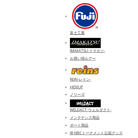
富士工業
IMAKATSU‐イマカツ‐
お買い得ルアー
REIN-レイン-
HIDEUP
ノリーズ
WELDACT-ウェルダクト-
メンテナンス用品
ボート用品
JB NBCトーナメント公認グッズ