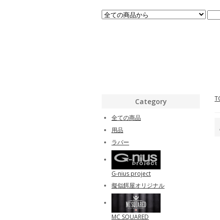
T
Category
全ての商品
用品
ラバー
G-nius project
擬似餌屋オリジナル
MC SQUARED