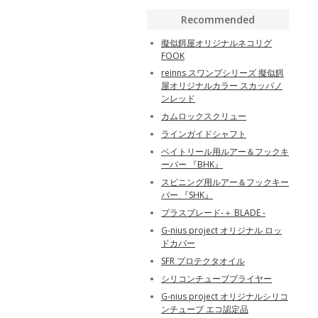
Recommended
擬似餌屋オリジナルネコリグ
FOOK
reinns スワンプシリーズ 擬似餌
屋オリジナルカラー スカッパノ
ンレッド
カムロックスクリュー
ラインガイドシャフト
ベイトリール用ルアー＆フックキ
ーパー 『BHK』
スピニング用ルアー＆フックキー
パー 『SHK』
プラスブレード-＋ BLADE -
G-nius project オリジナル ロッ
ドカバー
SFR プロテクタオイル
シリコンチューブプライヤー
G-nius project オリジナルシリコ
ンチューブ エコ認定品