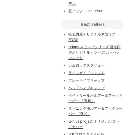
デル
豆バッツ For Trout
Best sellers
擬似餌屋オリジナルネコリグ
FOOK
reinns スワンプシリーズ 擬似餌
屋オリジナルカラー スカッパノ
ンレッド
カムロックスクリュー
ラインガイドシャフト
ブレーキノブキャップ
ハンドルノブキャップ
ベイトリール用ルアー＆フックキ
ーパー 『BHK』
スピニング用ルアー＆フックキー
パー 『SHK』
G-nius project オリジナル ロッ
ドカバー
SFR プロテクタオイル