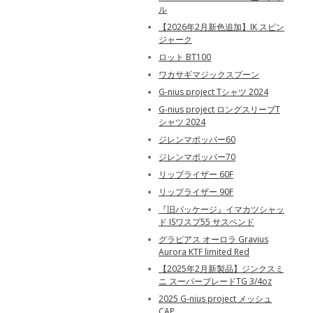
ル
【2026年2月新色追加】IK スピン
ジャーク
ロット BT100
ワカサギマジックスプーン
G-nius project Tシャツ 2024
G-nius project ロングスリーブT
シャツ 2024
ジレンマポッパー60
ジレンマポッパー70
リップライザー 60F
リップライザー 90F
『旧パッケージ』イマカツシャッ
ド ISワスプ55 サスペンド
グラビアス オーロラ Gravius
Aurora KTF limited Red
【2025年2月新製品】ジンクスミ
ニ スーパーブレードTG 3/4oz
2025 G-nius project メッシュ
CAP