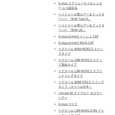
G-nius スクリューネイルシンカ
ー エコ認定品
ベイトリール用ルアー＆フックキ
ーパー 『BHK Type R』
ベイトリール用ルアー＆フックキ
ーパー 『BHK UD』
G-nius project メッシュ CAP
G-nius project Work CAP
リグスベル MSM-NOR2.5 スイン
グタイプ
リグスベル SSM-NOR2.5 スナッ
プ直結タイプ
リグスベル LSM-NOR2.5 スプリ
ットリングタイプ
リグスベル MSM-OR2.5 スイング
タイプ（スイベル付き）
i Arrow 65 アイアロー ダズラー
ヘアー
G-nius マスク
リグスベル LSM-NOR2.5/SN フリ