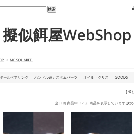
擬似餌屋WebShop
OP
>
MC SQUARED
ボールベアリング
ハンドル系カスタムパーツ
オイル・グリス
GOODS
[ 並
全 [18] 商品中 [1-12] 商品を表示しています
次の