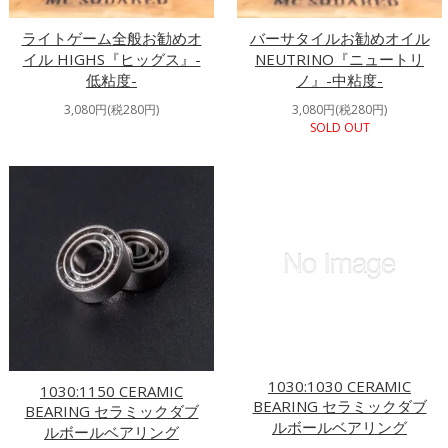
ライトゲーム全般お勧めオ
バーサタイルお勧めオイル
イル HIGHS『ヒッグス』-
NEUTRINO『ニュートリ
低粘度-
ノ』-中粘度-
3,080円(税280円)
3,080円(税280円)
SOLD OUT
1030:1030 CERAMIC
1030:1150 CERAMIC
BEARING セラミックダブ
BEARING セラミックダブ
ルボールベアリング
ルボールベアリング