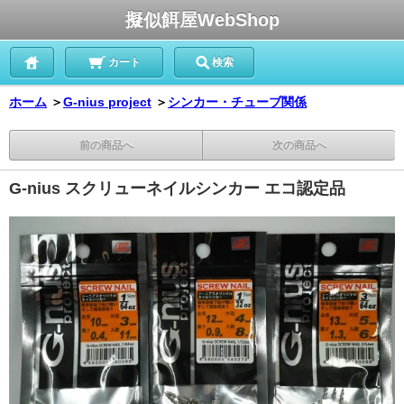
擬似餌屋WebShop
カート
検索
ホーム
＞
G-nius project
＞
シンカー・チューブ関係
前の商品へ
次の商品へ
G-nius スクリューネイルシンカー エコ認定品