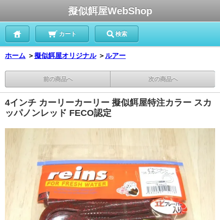
擬似餌屋WebShop
カート
検索
ホーム
＞
擬似餌屋オリジナル
＞
ルアー
前の商品へ
次の商品へ
4インチ カーリーカーリー 擬似餌屋特注カラー スカ
ッパノンレッド FECO認定